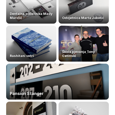
Dentalna poliklinika Mady
Maričić
Odvjetnica Marta Jakotić
Škola pjevanja Tony
Rashitani vetri
Cetinski
Pansion Stanger