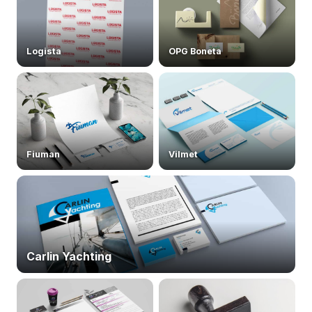
Logista
OPG Boneta
Fiuman
Vilmet
Carlin Yachting