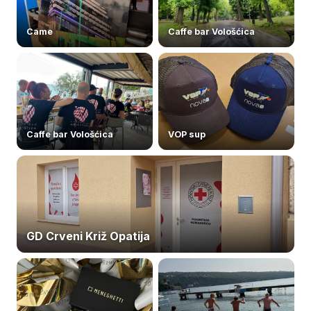
Came
Caffe bar Vološćica
Caffe bar Vološćica
VOP sup
GD Crveni Križ Opatija