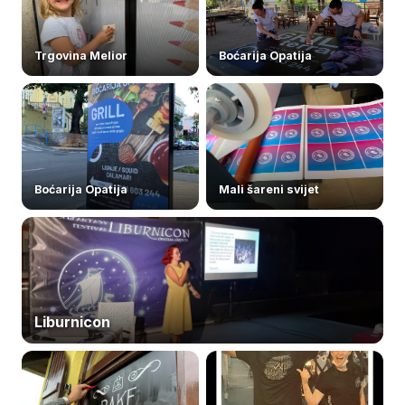
Trgovina Melior
Boćarija Opatija
Boćarija Opatija
Mali šareni svijet
Liburnicon