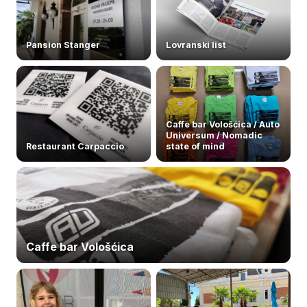
Pansion Stanger
Lovranski list
Caffe bar Vološćica / Auto
Universum / Nomadic
Restaurant Carpaccio
state of mind
Caffe bar Vološćica