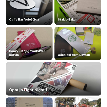
Caffe Bar Vološćica
Staklo Bakar
Booky – Knjigovodstveni
servis
Učenički dom Lovran
Opatija Fight Night 11