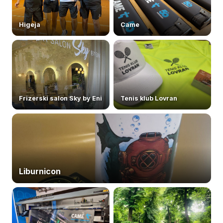
Higeja
Came
Frizerski salon Sky by Eni
Tenis klub Lovran
Liburnicon