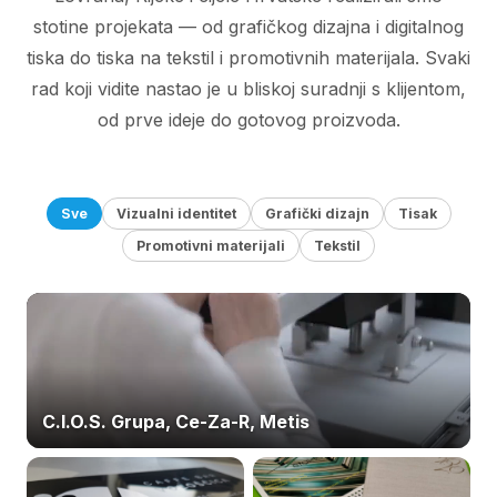
stotine projekata — od grafičkog dizajna i digitalnog
tiska do tiska na tekstil i promotivnih materijala. Svaki
rad koji vidite nastao je u bliskoj suradnji s klijentom,
od prve ideje do gotovog proizvoda.
Sve
Vizualni identitet
Grafički dizajn
Tisak
Promotivni materijali
Tekstil
C.I.O.S. Grupa, Ce-Za-R, Metis