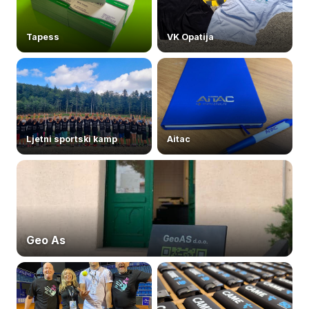
Tapess
VK Opatija
Ljetni sportski kamp
Aitac
Geo As