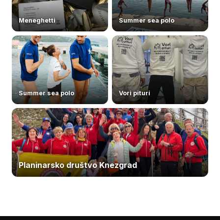
Meneghetti
Summer sea polo
Summer sea polo
Vori pituri
Planinarsko društvo Knezgrad