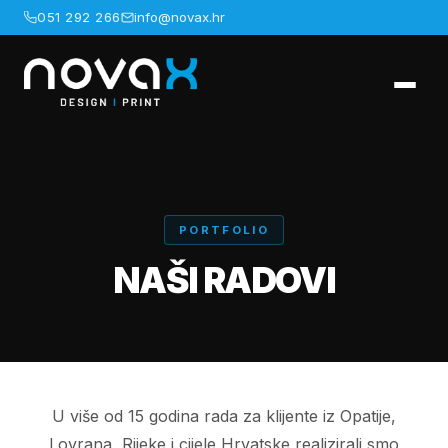
051 292 266
info@novax.hr
PORTFOLIO
NAŠI RADOVI
U više od 15 godina rada za klijente iz Opatije,
Lovrana, Rijeke i cijele Hrvatske realizirali smo