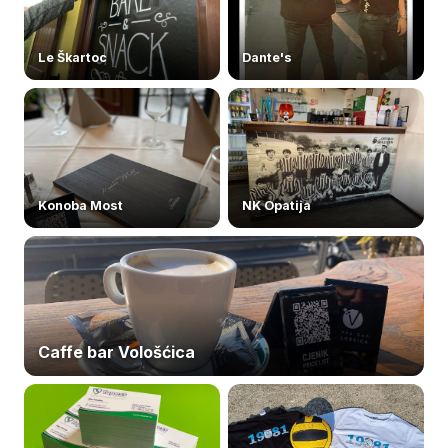
Le Škartoc
Dante's
Konoba Most
NK Opatija
Caffe bar Vološćica